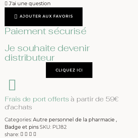
J'ai une question
AJOUTER AUX FAVORIS
Paiement sécurisé
Je souhaite devenir
distributeur
CLIQUEZ ICI
Frais de port offerts
à partir de 59€
d'achats
Categories:
Autre personnel de la pharmacie
,
Badge et pins
SKU:
PL182
share: