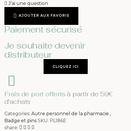
J'ai une question
AJOUTER AUX FAVORIS
Paiement sécurisé
Je souhaite devenir
distributeur
CLIQUEZ ICI
Frais de port offerts
à partir de 59€
d'achats
Categories:
Autre personnel de la pharmacie
,
Badge et pins
SKU:
PL186E
share: