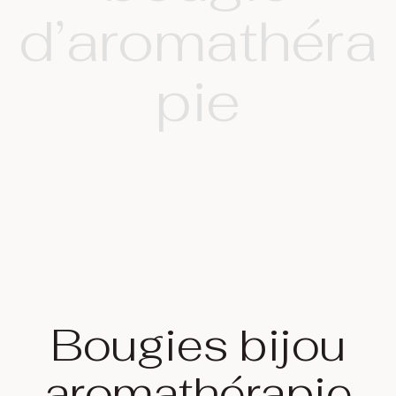
d’aromathéra
pie
Bougies bijou
aromathérapie