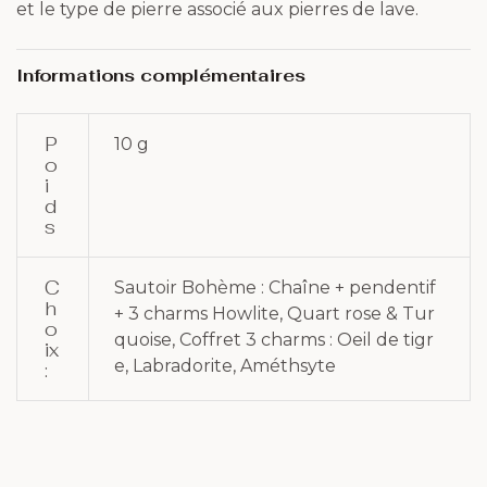
et le type de pierre associé aux pierres de lave.
Informations complémentaires
P
10 g
O
I
D
S
C
Sautoir Bohème : Chaîne + pendentif
H
+ 3 charms Howlite, Quart rose & Tur
O
quoise, Coffret 3 charms : Oeil de tigr
Ix
e, Labradorite, Améthsyte
: