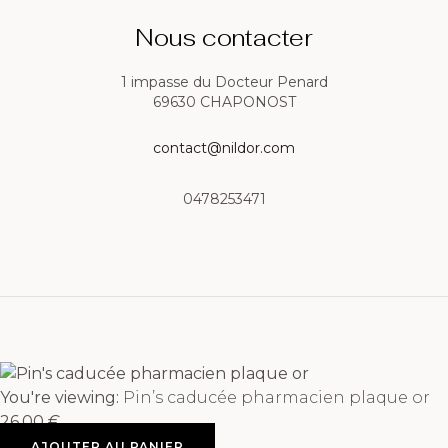
Nous contacter
1 impasse du Docteur Penard
69630 CHAPONOST
contact@nildor.com
0478253471
You're viewing:
Pin’s caducée pharmacien plaque or
26,00
€
AJOUTER AU PANIER